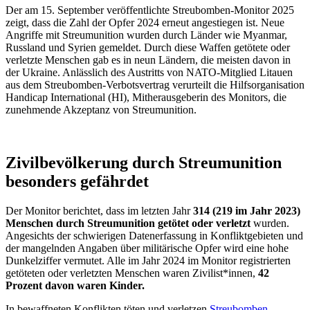
Der am 15. September veröffentlichte Streubomben-Monitor 2025
zeigt, dass die Zahl der Opfer 2024 erneut angestiegen ist. Neue
Angriffe mit Streumunition wurden durch Länder wie Myanmar,
Russland und Syrien gemeldet. Durch diese Waffen getötete oder
verletzte Menschen gab es in neun Ländern, die meisten davon in
der Ukraine. Anlässlich des Austritts von NATO-Mitglied Litauen
aus dem Streubomben-Verbotsvertrag verurteilt die Hilfsorganisation
Handicap International (HI), Mitherausgeberin des Monitors, die
zunehmende Akzeptanz von Streumunition.
Zivilbevölkerung durch Streumunition
besonders gefährdet
Der Monitor berichtet, dass im letzten Jahr
314 (219 im Jahr 2023)
Menschen durch Streumunition getötet oder verletzt
wurden.
Angesichts der schwierigen Datenerfassung in Konfliktgebieten und
der mangelnden Angaben über militärische Opfer wird eine hohe
Dunkelziffer vermutet. Alle im Jahr 2024 im Monitor registrierten
getöteten oder verletzten Menschen waren Zivilist*innen,
42
Prozent davon waren Kinder.
In bewaffneten Konflikten töten und verletzen
Streubomben