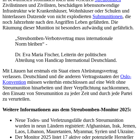
Zivilistinnen und Zivilisten, beschädigen lebensnotwendige
Infrastruktur wie Krankenhäuser, Wohnhäuser oder Schulen und
hinterlassen Dutzende von nicht explodierten
Submunitionen
, die
noch Jahrzehnte nach den Angriffen Leben gefährden. Die
Räumung dieser Munition ist besonders aufwändig und gefährlich.
„Streubomben-Verbotsvertrag muss internationale
Norm bleiben“ -
Dr. Eva Maria Fischer, Leiterin der politischen
Abteilung von Handicap International Deutschland.
Mit Litauen hat erstmals ein Staat einen Abrüstungsvertrag
verlassen. Deutschland und die anderen Vertragsstaaten der
Oslo-
Konvention
müssen weiterhin entschlossen auf eine Welt ohne
Streumunition hinarbeiten und ihrer Verpflichtung nachkommen,
den Einsatz von Streumunition zu jeder Zeit und durch jede Partei
zu verurteilen.
Weitere Informationen aus dem Streubomben-Monitor 2025:
Neue Todes- und Verletzungsfälle durch Streumunition
wurden in neun Ländern registriert: Afghanistan, Irak, Jemen,
Laos, Libanon, Mauretanien, Myanmar, Syrien und Ukraine.
Der Monitor 2025 listet 17 aktive oder potenzielle Hersteller