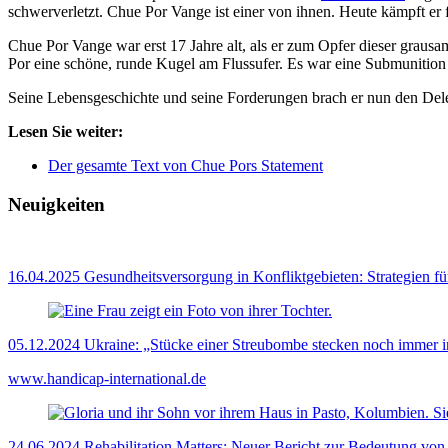
schwerverletzt. Chue Por Vange ist einer von ihnen. Heute kämpft er
Chue Por Vange war erst 17 Jahre alt, als er zum Opfer dieser grau
Por eine schöne, runde Kugel am Flussufer. Es war eine Submunition 
Seine Lebensgeschichte und seine Forderungen brach er nun den Del
Lesen Sie weiter:
Der gesamte Text von Chue Pors Statement
Neuigkeiten
16.04.2025
Gesundheitsversorgung in Konfliktgebieten: Strategien f
05.12.2024
Ukraine: „Stücke einer Streubombe stecken noch immer 
www.handicap-international.de
24.06.2024
Rehabilitation Matters: Neuer Bericht zur Bedeutung von 