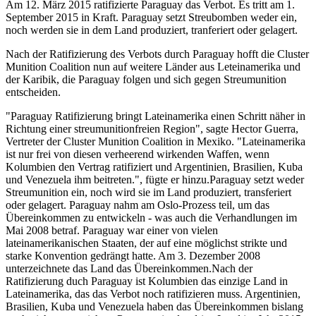
Am 12. März 2015 ratifizierte Paraguay das Verbot. Es tritt am 1.
September 2015 in Kraft.
Paraguay setzt Streubomben weder ein,
noch werden sie in dem Land produziert, tranferiert oder gelagert.
Nach der Ratifizierung des Verbots durch Paraguay hofft die Cluster
Munition Coalition nun auf weitere Länder aus Leteinamerika und
der Karibik, die Paraguay folgen und sich gegen Streumunition
entscheiden.
"Paraguay Ratifizierung bringt Lateinamerika einen Schritt näher in
Richtung einer streumunitionfreien Region", sagte Hector Guerra,
Vertreter der Cluster Munition Coalition in Mexiko. "Lateinamerika
ist nur frei von diesen verheerend wirkenden Waffen, wenn
Kolumbien den Vertrag ratifiziert und Argentinien, Brasilien, Kuba
und Venezuela ihm beitreten.", fügte er hinzu.Paraguay setzt weder
Streumunition ein, noch wird sie im Land produziert, transferiert
oder gelagert. Paraguay nahm am Oslo-Prozess teil, um das
Übereinkommen zu entwickeln - was auch die Verhandlungen im
Mai 2008 betraf. Paraguay war einer von vielen
lateinamerikanischen Staaten, der auf eine möglichst strikte und
starke Konvention gedrängt hatte. Am 3. Dezember 2008
unterzeichnete das Land das Übereinkommen.Nach der
Ratifizierung duch Paraguay ist Kolumbien das einzige Land in
Lateinamerika, das das Verbot noch ratifizieren muss. Argentinien,
Brasilien, Kuba und Venezuela haben das Übereinkommen bislang