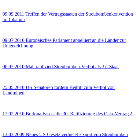
09.09.2011
Treffen der Vertragsstaaten der Streubombenkonvention
im Libanon
09.07.2010
Europäisches Parlament appelliert an die Länder zur
Unterzeichnung
06.07.2010
Mali ratifiziert Streubomben-Verbot als 37. Staat
25.05.2010
US-Senatoren fordern Beitritt zum Verbot von
Landminen
17.02.2010
Burkina Faso - die 30. Ratifizierung des Oslo-Vertrags!
13.03.2009
Neues US-Gesetz verbietet Export von Streubomben