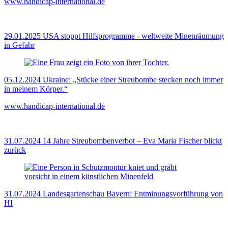
www.handicap-international.de
29.01.2025
USA stoppt Hilfsprogramme - weltweite Minenräumung
in Gefahr
05.12.2024
Ukraine: „Stücke einer Streubombe stecken noch immer
in meinem Körper.“
www.handicap-international.de
31.07.2024
14 Jahre Streubombenverbot – Eva Maria Fischer blickt
zurück
31.07.2024
Landesgartenschau Bayern: Entminungsvorführung von
HI