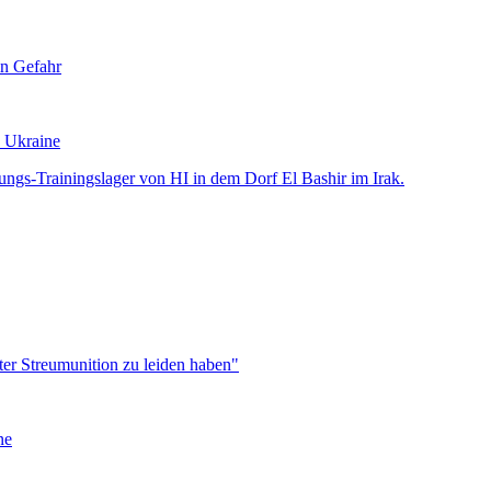
n Gefahr
e Ukraine
ter Streumunition zu leiden haben"
ne