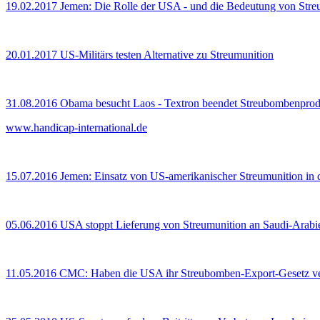
19.02.2017
Jemen: Die Rolle der USA - und die Bedeutung von Str
20.01.2017
US-Militärs testen Alternative zu Streumunition
31.08.2016
Obama besucht Laos - Textron beendet Streubombenprod
www.handicap-international.de
15.07.2016
Jemen: Einsatz von US-amerikanischer Streumunition in d
05.06.2016
USA stoppt Lieferung von Streumunition an Saudi-Arabi
11.05.2016
CMC: Haben die USA ihr Streubomben-Export-Gesetz ver