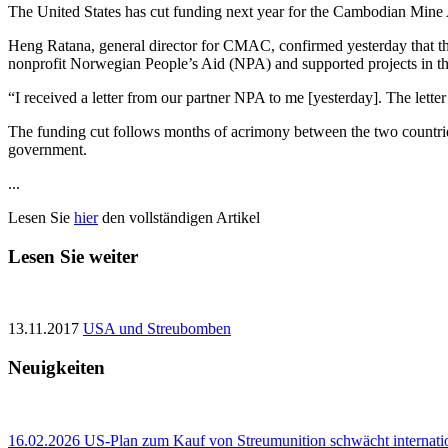
The United States has cut funding next year for the Cambodian Mine
Heng Ratana, general director for CMAC, confirmed yesterday that the
nonprofit Norwegian People’s Aid (NPA) and supported projects in th
“I received a letter from our partner NPA to me [yesterday]. The letter
The funding cut follows months of acrimony between the two countries,
government.
...
Lesen Sie
hier
den vollständigen Artikel
Lesen Sie weiter
13.11.2017
USA und Streubomben
Neuigkeiten
16.02.2026
US‑Plan zum Kauf von Streumunition schwächt internat