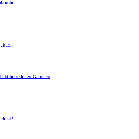
eubomben
uktion
icht besiedelten Gebieten
en
letzt?