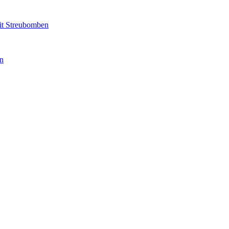
it Streubomben
n