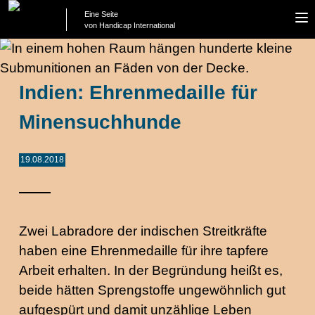
Eine Seite
To
von Handicap International
na
Indien: Ehrenmedaille für
Minensuchhunde
19.08.2018
Zwei Labradore der indischen Streitkräfte
haben eine Ehrenmedaille für ihre tapfere
Arbeit erhalten. In der Begründung heißt es,
beide hätten Sprengstoffe ungewöhnlich gut
aufgespürt und damit unzählige Leben