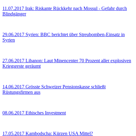
11.07.2017
Irak: Riskante Rückkehr nach Mossul - Gefahr durch
Blindgänger
29.06.2017
Syrien: BBC berichtet über Streubomben-Einsatz in
Syrien
27.06.2017
Libanon: Laut Minencenter 70 Prozent aller explosiven
Kriegsreste geräumt
14.06.2017
Grösste Schweizer Pensionskasse schließt
Rüstungsfirmen aus
08.06.2017
Ethisches Investment
17.05.2017
Kambodscha: Kürzen USA Mittel?