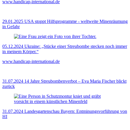
www.handicap-international.de
29.01.2025
USA stoppt Hilfsprogramme - weltweite Minenräumung
in Gefahr
05.12.2024
Ukraine: „Stücke einer Streubombe stecken noch immer
in meinem Körper.“
www.handicap-international.de
31.07.2024
14 Jahre Streubombenverbot – Eva Maria Fischer blickt
zurück
31.07.2024
Landesgartenschau Bayern: Entminungsvorführung von
HI