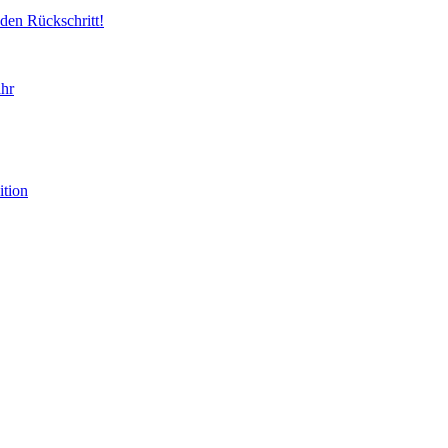
 den Rückschritt!
ahr
ition