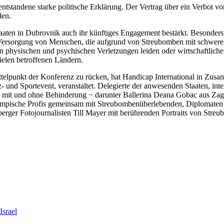
entstandene starke politische Erklärung. Der Vertrag über ein Verbot v
den.
aaten in Dubrovnik auch ihr künftiges Engagement bestärkt. Besonders a
 Versorgung von Menschen, die aufgrund von Streubomben mit schweren 
an physischen und psychischen Verletzungen leiden oder wirtschaftlic
vielen betroffenen Ländern.
elpunkt der Konferenz zu rücken, hat Handicap International in Zusa
- und Sportevent, veranstaltet. Delegierte der anwesenden Staaten, in
mit und ohne Behinderung − darunter Ballerina Deana Gobac aus Zagre
ralympische Profis gemeinsam mit Streubombenüberlebenden, Diplomate
erger Fotojournalisten Till Mayer mit berührenden Portraits von Str
Israel