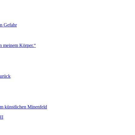
n Gefahr
in meinem Körper.“
zurück
HI