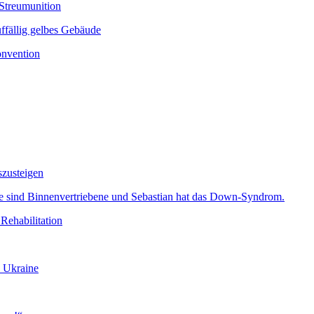
 Streumunition
onvention
szusteigen
Rehabilitation
e Ukraine