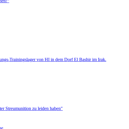
nen!“
ter Streumunition zu leiden haben"
ne