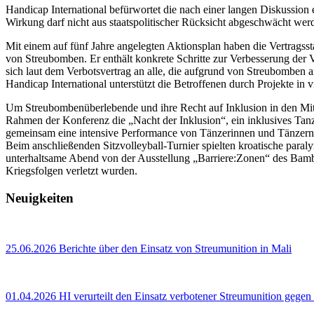
Handicap International befürwortet die nach einer langen Diskussion 
Wirkung darf nicht aus staatspolitischer Rücksicht abgeschwächt wer
Mit einem auf fünf Jahre angelegten Aktionsplan haben die Vertragsst
von Streubomben. Er enthält konkrete Schritte zur Verbesserung der
sich laut dem Verbotsvertrag an alle, die aufgrund von Streubomben 
Handicap International unterstützt die Betroffenen durch Projekte in 
Um Streubombenüberlebende und ihre Recht auf Inklusion in den Mitt
Rahmen der Konferenz die „Nacht der Inklusion“, ein inklusives Tanz
gemeinsam eine intensive Performance von Tänzerinnen und Tänzern 
Beim anschließenden Sitzvolleyball-Turnier spielten kroatische pa
unterhaltsame Abend von der Ausstellung „Barriere:Zonen“ des Bamb
Kriegsfolgen verletzt wurden.
Neuigkeiten
25.06.2026
Berichte über den Einsatz von Streumunition in Mali
01.04.2026
HI verurteilt den Einsatz verbotener Streumunition gegen 