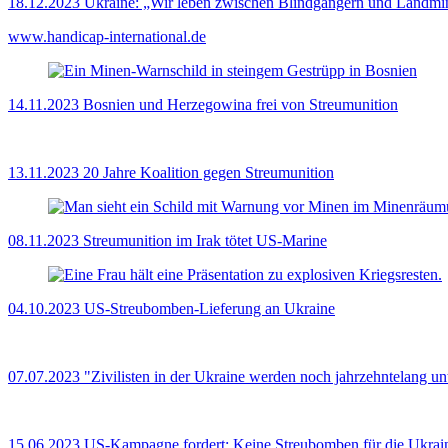
18.12.2023
Ukraine: „Wir leben zwischen Blindgängern und Landmi
www.handicap-international.de
14.11.2023
Bosnien und Herzegowina frei von Streumunition
13.11.2023
20 Jahre Koalition gegen Streumunition
08.11.2023
Streumunition im Irak tötet US-Marine
04.10.2023
US-Streubomben-Lieferung an Ukraine
07.07.2023
"Zivilisten in der Ukraine werden noch jahrzehntelang un
15.06.2023
US-Kampagne fordert: Keine Streubomben für die Ukrai