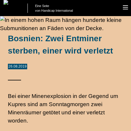
Eine Seite
To
von Handicap International
na
Bosnien: Zwei Entminer
sterben, einer wird verletzt
26.08.2019
Bei einer Minenexplosion in der Gegend um
Kupres sind am Sonntagmorgen zwei
Minenräumer getötet und einer verletzt
worden.