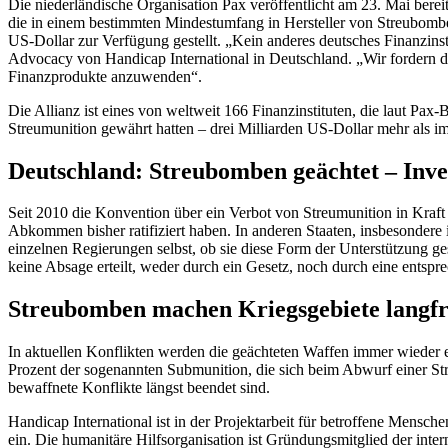
Die niederländische Organisation Pax veröffentlicht am 23. Mai bereits
die in einem bestimmten Mindestumfang in Hersteller von Streubombe
US-Dollar zur Verfügung gestellt. „Kein anderes deutsches Finanzinst
Advocacy von Handicap International in Deutschland. „Wir fordern di
Finanzprodukte anzuwenden“.
Die Allianz ist eines von weltweit 166 Finanzinstituten, die laut Pa
Streumunition gewährt hatten – drei Milliarden US-Dollar mehr als im
Deutschland: Streubomben geächtet – Inves
Seit 2010 die Konvention über ein Verbot von Streumunition in Kraft tr
Abkommen bisher ratifiziert haben. In anderen Staaten, insbesondere 
einzelnen Regierungen selbst, ob sie diese Form der Unterstützung ge
keine Absage erteilt, weder durch ein Gesetz, noch durch eine entspre
Streubomben machen Kriegsgebiete langfr
In aktuellen Konflikten werden die geächteten Waffen immer wieder ei
Prozent der sogenannten Submunition, die sich beim Abwurf einer St
bewaffnete Konflikte längst beendet sind.
Handicap International ist in der Projektarbeit für betroffene Mensc
ein. Die humanitäre Hilfsorganisation ist Gründungsmitglied der in