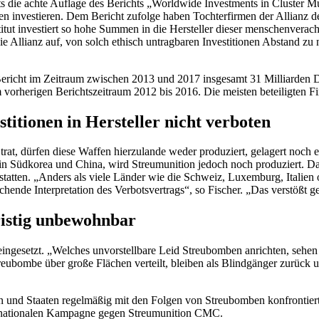
 die achte Auflage des Berichts „Worldwide Investments in Cluster Munit
n investieren. Dem Bericht zufolge haben Tochterfirmen der Allianz d
itut investiert so hohe Summen in die Hersteller dieser menschenverach
e Allianz auf, von solch ethisch untragbaren Investitionen Abstand zu
x-Bericht im Zeitraum zwischen 2013 und 2017 insgesamt 31 Milliarden D
 vorherigen Berichtszeitraum 2012 bis 2016. Die meisten beteiligten F
titionen in Hersteller nicht verboten
at, dürfen diese Waffen hierzulande weder produziert, gelagert noch ein
in Südkorea und China, wird Streumunition jedoch noch produziert. Das
statten. „Anders als viele Länder wie die Schweiz, Luxemburg, Italien
chende Interpretation des Verbotsvertrags“, so Fischer. „Das verstößt 
istig unbewohnbar
ngesetzt. „Welches unvorstellbare Leid Streubomben anrichten, sehen w
reubombe über große Flächen verteilt, bleiben als Blindgänger zurück 
hen und Staaten regelmäßig mit den Folgen von Streubomben konfrontier
ternationalen Kampagne gegen Streumunition CMC.