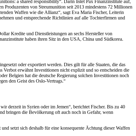
ions: a shared responsibility“. Darin listet Pax Finanzinstitute auf,
en Produzenten von Streumunition seit 2013 mindestens 72 Millionen
tenden Waffen wie die Allianz“, sagt Eva Maria Fischer, Leiterin
 nehmen und entsprechende Richtlinien auf alle Tochterfirmen und
ollar Kredite und Dienstleistungen an sechs Hersteller von
inanzinstitute haben ihren Sitz in den USA, China und Südkorea.
gesetzt oder exportiert werden. Dies gilt für alle Staaten, die das
 Verbot erwähnt Investitionen nicht explizit und so entscheiden die
 oder Belgien hat die deutsche Regierung solchen Investitionen noch
gegen den Geist des Oslo-Vertrags.“
ir derzeit in Syrien oder im Jemen“, berichtet Fischer. Bis zu 40
und bringen die Bevölkerung oft auch noch in Gefahr, wenn
t und setzt sich deshalb für eine konsequente Ächtung dieser Waffen