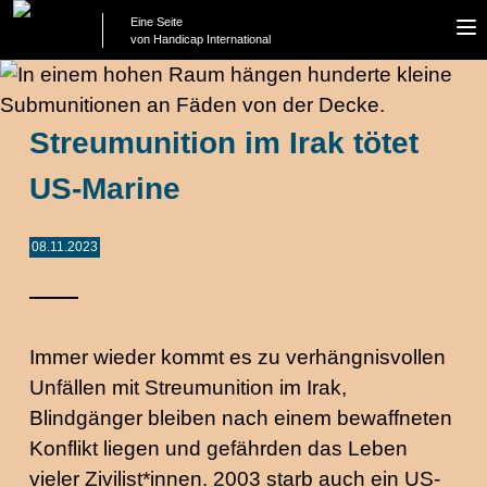
Eine Seite
To
von Handicap International
na
Streumunition im Irak tötet
US-Marine
08.11.2023
Immer wieder kommt es zu verhängnisvollen
Unfällen mit Streumunition im Irak,
Blindgänger bleiben nach einem bewaffneten
Konflikt liegen und gefährden das Leben
vieler Zivilist*innen. 2003 starb auch ein US-