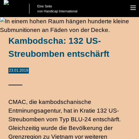
Eine Seite
To
von Handicap International
na
Kambodscha: 132 US-
Streubomben entschärft
23.01.2019
CMAC, die kambodschanische
Entminungsagentur, hat in Kratie 132 US-
Streubomben vom Typ BLU-24 entschärft.
Gleichzeitig wurde die Bevölkerung der
Grenzregion zu Vietnam vor weiteren