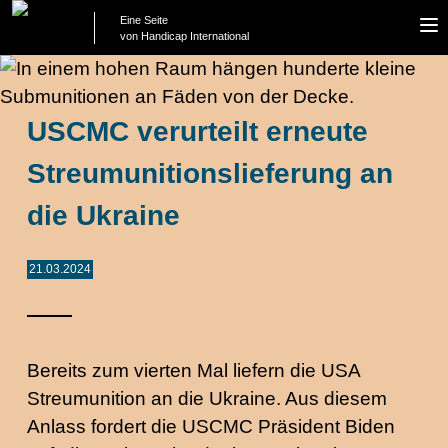
Eine Seite
To
von Handicap International
na
USCMC verurteilt erneute
Streumunitionslieferung an
die Ukraine
21.03.2024
Bereits zum vierten Mal liefern die USA
Streumunition an die Ukraine. Aus diesem
Anlass fordert die USCMC Präsident Biden