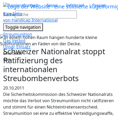
Barrierefreiheit
News
Infobrief
Presse
Eine Seite
Suche
von Handicap International
Toggle navigation
Streumunition
Das Verbot
Unser Einsatz
Schweizer Nationalrat stoppt
Eine Seite
Ratifizierung des
von
internationalen
Streubombenverbots
20.10.2011
Die Sicherheitskommission des Schweizer Nationalrats
möchte das Verbot von Streumunition nicht ratifizieren
und stimmt für einen Nichteintretensentscheid.
Streumunition sei eine zu effektive Verteidigungswaffe,