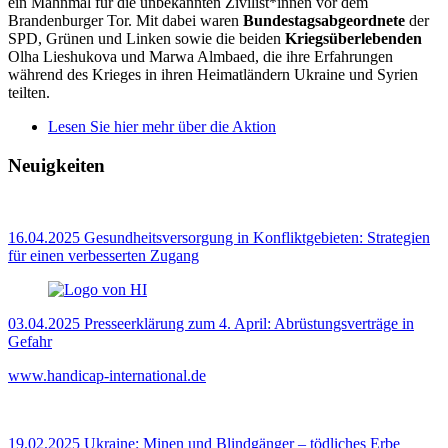
ein Mahnmal für die unbekannten Zivilist*innen vor dem
Brandenburger Tor. Mit dabei waren
Bundestagsabgeordnete
der
SPD, Grünen und Linken sowie die beiden
Kriegsüberlebenden
Olha Lieshukova und Marwa Almbaed, die ihre Erfahrungen
während des Krieges in ihren Heimatländern Ukraine und Syrien
teilten.
Lesen Sie hier mehr über die Aktion
Neuigkeiten
16.04.2025
Gesundheitsversorgung in Konfliktgebieten: Strategien
für einen verbesserten Zugang
03.04.2025
Presseerklärung zum 4. April: Abrüstungsverträge in
Gefahr
www.handicap-international.de
19.02.2025
Ukraine: Minen und Blindgänger – tödliches Erbe