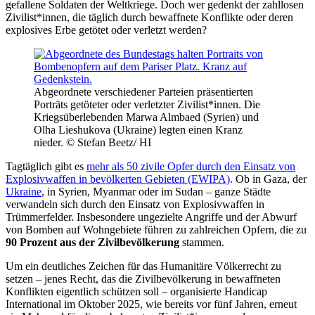
gefallene Soldaten der Weltkriege. Doch wer gedenkt der zahllosen
Zivilist*innen, die täglich durch bewaffnete Konflikte oder deren
explosives Erbe getötet oder verletzt werden?
Abgeordnete verschiedener Parteien präsentierten
Porträts getöteter oder verletzter Zivilist*innen. Die
Kriegsüberlebenden Marwa Almbaed (Syrien) und
Olha Lieshukova (Ukraine) legten einen Kranz
nieder. © Stefan Beetz/ HI
Tagtäglich gibt es
mehr als 50 zivile Opfer durch den Einsatz von
Explosivwaffen in bevölkerten Gebieten (EWIPA)
. Ob in Gaza, der
Ukraine
, in Syrien, Myanmar oder im Sudan – ganze Städte
verwandeln sich durch den Einsatz von Explosivwaffen in
Trümmerfelder. Insbesondere ungezielte Angriffe und der Abwurf
von Bomben auf Wohngebiete führen zu zahlreichen Opfern, die zu
90 Prozent aus der Zivilbevölkerung
stammen.
Um ein deutliches Zeichen für das Humanitäre Völkerrecht zu
setzen – jenes Recht, das die Zivilbevölkerung in bewaffneten
Konflikten eigentlich schützen soll – organisierte Handicap
International im Oktober 2025, wie bereits vor fünf Jahren, erneut