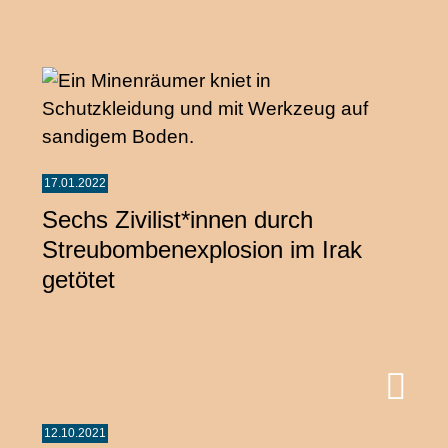
17.01.2022
Sechs Zivilist*innen durch
Streubombenexplosion im Irak
getötet
12.10.2021