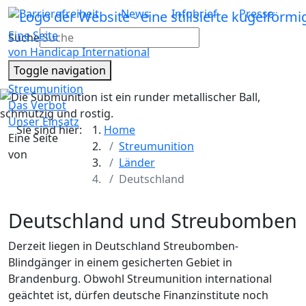
Barrierefreiheit
News
Infobrief
Presse
Eine Seite
Suche
von Handicap International
Toggle navigation
Streumunition
Das Verbot
Unser Einsatz
Sie sind hier:
Home
Eine Seite
Streumunition
von
Länder
Deutschland
Deutschland und Streubomben
Derzeit liegen in Deutschland Streubomben-
Blindgänger in einem gesicherten Gebiet in
Brandenburg. Obwohl Streumunition international
geächtet ist, dürfen deutsche Finanzinstitute noch